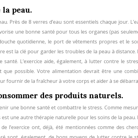
 la peau.
u. Près de 8 verres d’eau sont essentiels chaque jour. L’ea
t favorise une bonne santé pour tous les organes (pas seule
ouche quotidienne, le port de vêtements propres et le so
e est la clé pour garder les troubles de la peau à distance. 
 santé. L’exercice aide, également, à lutter contre le stre
nt que possible. Votre alimentation devrait être une comb
r fournir de la fraîcheur à votre corps et aider à se débarr
 consommer des produits naturels.
enir une bonne santé et combattre le stress. Comme mesure
s est une autre thérapie naturelle pour les soins de la pea
e de l’exercice ont, déjà, été mentionnées comme des cher
féré sont, également, de bons moyens de lutter contre l