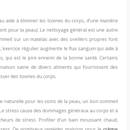
u aide à éliminer les toxines du corps, d’une manière
ment pour la peau). Le nettoyage général est une autre
mmeil sur un matelas avec des oreillers propres font
L’exercice régulier augmente le flux sanguin qui aide à
ss, qui est le pire ennemi de la bonne santé. Certains
inaison saine de divers aliments qui fournissent des
asser des toxines du corps.
 naturelle pour les soins de la peau, un bon sommeil
u. Le stress cause des dommages généraux au corps et à
cheurs de stress. Profiter d’un bain moussant chaud,
e stress. De nombreux remèdes maisons pour le
crème