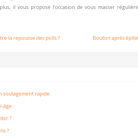
e plus, il vous propose l’occasion de vous masser régulièr
tre la repousse des poils ?
Bouton après épilat
un soulagement rapide
ti-âge
iter ?
ns ?