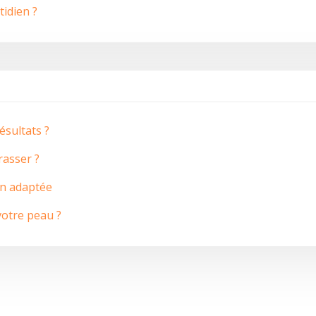
tidien ?
ésultats ?
rasser ?
in adaptée
votre peau ?