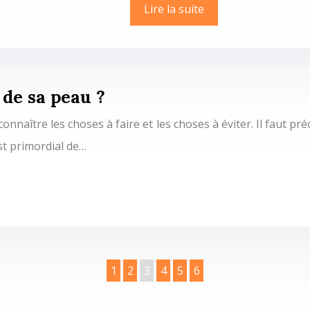
Lire la suite
de sa peau ?
onnaître les choses à faire et les choses à éviter. Il faut pr
st primordial de…
1
2
3
4
5
6