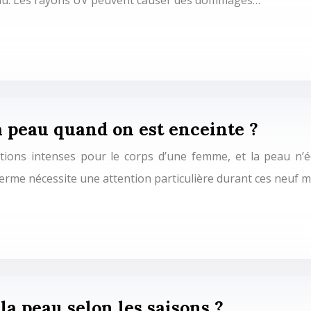
eau. Les rayons UV peuvent causer des dommages…
 peau quand on est enceinte ?
ions intenses pour le corps d’une femme, et la peau n’é
erme nécessite une attention particulière durant ces neuf 
la peau selon les saisons ?